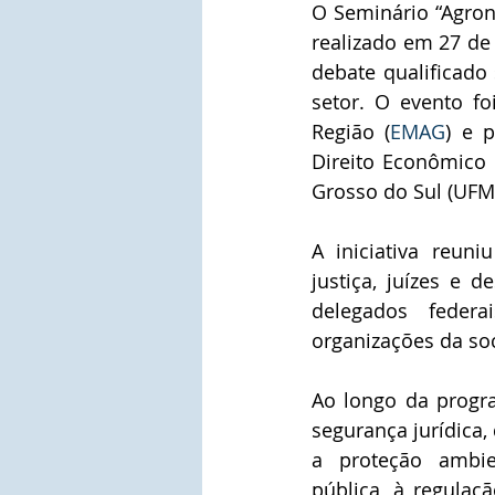
O Seminário “Agrone
realizado em 27 de
debate qualificado 
setor. O evento fo
Região (
EMAG
) e 
Direito Econômico 
Grosso do Sul (UFM
A iniciativa reun
justiça, juízes e 
delegados feder
organizações da soc
Ao longo da progra
segurança jurídica,
a proteção ambie
pública, à regulaç