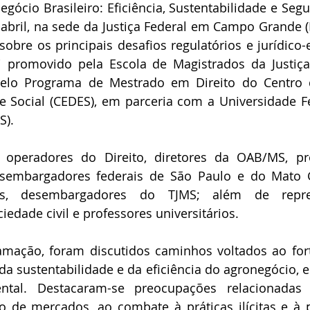
gócio Brasileiro: Eficiência, Sustentabilidade e Segur
 abril, na sede da Justiça Federal em Campo Grande 
sobre os principais desafios regulatórios e jurídico
i promovido pela Escola de Magistrados da Justiça 
pelo Programa de Mestrado em Direito do Centro 
e Social (CEDES), em parceria com a Universidade F
S).
iu operadores do Direito, diretores da OAB/MS, pr
desembargadores federais de São Paulo e do Mato G
ais, desembargadores do TJMS; além de repre
iedade civil e professores universitários.
mação, foram discutidos caminhos voltados ao fort
 da sustentabilidade e da eficiência do agronegócio, 
ntal. Destacaram-se preocupações relacionadas 
ão de mercados, ao combate à práticas ilícitas e à 