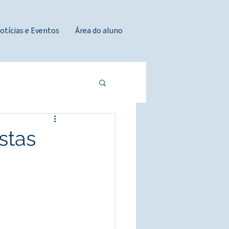
otícias e Eventos
Área do aluno
stas
-