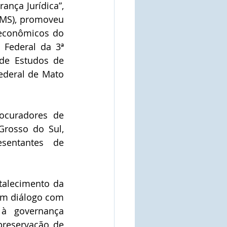
ança Jurídica”, 
(MS), promoveu 
-econômicos do 
Federal da 3ª 
de Estudos de 
ederal de Mato 
ocuradores de 
rosso do Sul, 
sentantes de 
alecimento da 
em diálogo com 
à governança 
preservação de 