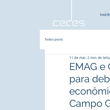
Instit
Todos posts
11 de mai.
2 min de leit
EMAG e C
para deba
econômi
Campo G