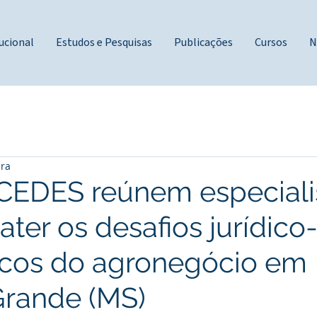
ucional
Estudos e Pesquisas
Publicações
Cursos
N
ura
EDES reúnem especiali
ter os desafios jurídico
cos do agronegócio em
rande (MS)