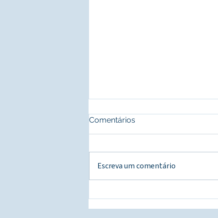
Comentários
Escreva um comentário
CEDES e IBCJ promovem
encontro com a
Universidade de Fudan para