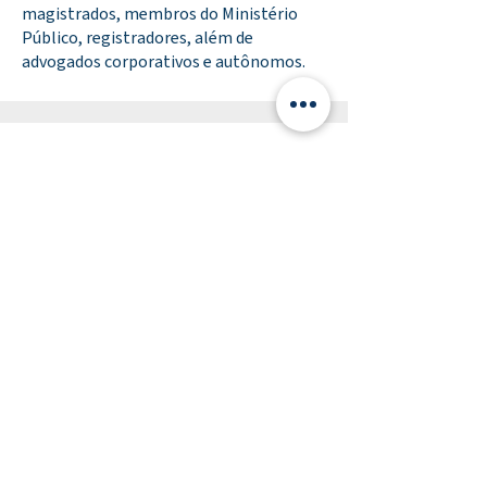
magistrados, membros do Ministério
Público, registradores, além de
advogados corporativos e autônomos.
Contate-nos
(11) 2309-2279
cedes@cedes.org.br
Endereço
Av. 9 de julho nº 4559 - Jd. Paulista
São Paulo - SP - CEP
01407-100