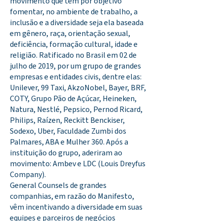
movimento que tem por objetivo
fomentar, no ambiente de trabalho, a
inclusão e a diversidade seja ela baseada
em gênero, raça, orientação sexual,
deficiência, formação cultural, idade e
religião. Ratificado no Brasil em 02 de
julho de 2019, por um grupo de grandes
empresas e entidades civis, dentre elas:
Unilever, 99 Taxi, AkzoNobel, Bayer, BRF,
COTY, Grupo Pão de Açúcar, Heineken,
Natura, Nestlé, Pepsico, Pernod Ricard,
Philips, Raízen, Reckitt Benckiser,
Sodexo, Uber, Faculdade Zumbi dos
Palmares, ABA e Mulher 360. Após a
instituição do grupo, aderiram ao
movimento: Ambev e LDC (Louis Dreyfus
Company).
General Counsels de grandes
companhias, em razão do Manifesto,
vêm incentivando a diversidade em suas
equipes e parceiros de negócios